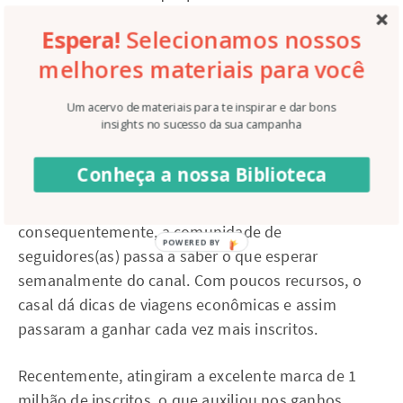
“Mundo Sem Fim”.
Espera!
Selecionamos nossos
A partir de uma ideia de volta ao mundo, um casal
melhores materiais para você
registra suas viagens em diferentes países em séries
Um acervo de materiais para te inspirar e dar bons
de vídeo que seguem um certo roteiro. É possível
insights no sucesso da sua campanha
esperar sempre vídeos de primeiras impressões,
valores no mercado, principais comidas locais, etc.
Conheça a nossa Biblioteca
Com isso, é formada uma identidade própria e,
consequentemente, a comunidade de
seguidores(as) passa a saber o que esperar
semanalmente do canal. Com poucos recursos, o
casal dá dicas de viagens econômicas e assim
passaram a ganhar cada vez mais inscritos.
Recentemente, atingiram a excelente marca de 1
milhão de inscritos, o que auxiliou nos ganhos