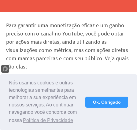
Para garantir uma monetização eficaz e um ganho
preciso com o canal no YouTube, você pode
optar
por ações mais diretas
, ainda utilizando as
visualizações como métrica, mas com ações diretas
com marcas parceiras e com seu público. Veja quais
são elas:
Participe de programas de afiliados
Nós usamos cookies e outras
tecnologias semelhantes para
melhorar a sua experiência em
Algumas marcas oferecem programas de afiliados,
Ok, Obrigado
nossos serviços. Ao continuar
que nada mais são que parcerias em que você
navegando você concorda com
divulga os produtos da marca e recebe uma
nossa
Política de Privacidade
comissão pelas vendas realizadas por meio da sua
divulgação.