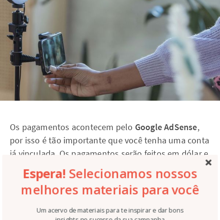
Os pagamentos acontecem pelo
Google AdSense
,
por isso é tão importante que você tenha uma conta
já vinculada. Os pagamentos serão feitos em dólar e
serão convertidos para real no momento da
Espera!
Selecionamos nossos
transferência para sua conta.
melhores materiais para você
O YouTube deposita na conta do AdSense diferentes
Um acervo de materiais para te inspirar e dar bons
valores, mas você só pode retirar o dinheiro quando
insights no sucesso da sua campanha