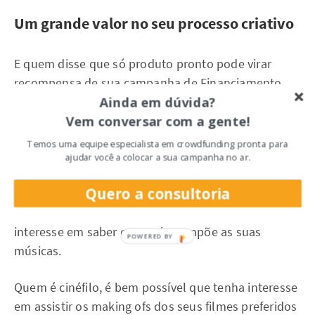
Um grande valor no seu processo criativo
E quem disse que só produto pronto pode virar
recompensa de sua campanha de Financiamento
Ainda em dúvida?
Coletivo
?
Vem conversar com a gente!
Muitos apoiadores(as) de ilustradores, são pessoas
Temos uma equipe especialista em crowdfunding pronta para
que além de curtir o resultado final do seu trabalho,
ajudar você a colocar a sua campanha no ar.
também se interessam pela forma como ele é feito.
Quero a consultoria
Quem é fã de algum cantor, certamente tem
interesse em saber como ele compõe as suas
músicas.
Quem é cinéfilo, é bem possível que tenha interesse
em assistir os making ofs dos seus filmes preferidos