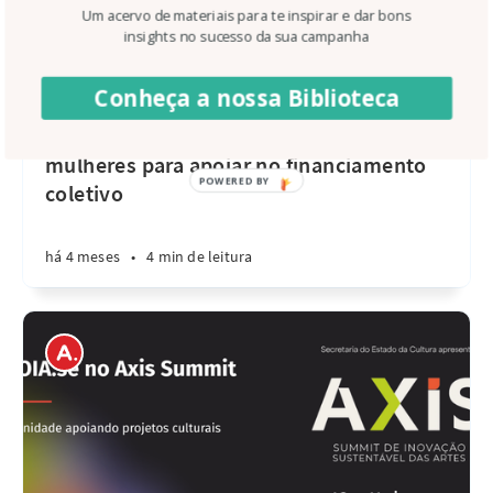
Um acervo de materiais para te inspirar e dar bons
insights no sucesso da sua campanha
Conheça a nossa Biblioteca
Casos de Sucesso
#ApoieAsMina: 13 campanhas de
mulheres para apoiar no financiamento
coletivo
há 4 meses
•
4 min de leitura