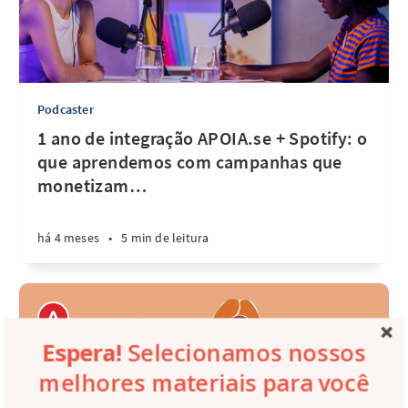
Podcaster
1 ano de integração APOIA.se + Spotify: o
que aprendemos com campanhas que
monetizam
…
há 4 meses
•
5 min de leitura
Espera!
Selecionamos nossos
melhores materiais para você