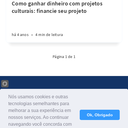
Como ganhar dinheiro com projetos
culturais: financie seu projeto
há 4 anos
•
4 min de leitura
Página 1 de 1
Nós usamos cookies e outras
tecnologias semelhantes para
Como fazer Crowdfunding © 2026
melhorar a sua experiência em
Publicado com
Ghost
Ok, Obrigado
nossos serviços. Ao continuar
Informações de licença JavaScript
navegando você concorda com