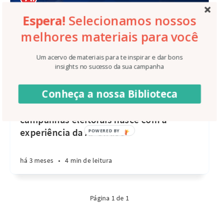
Espera!
Selecionamos nossos
melhores materiais para você
Um acervo de materiais para te inspirar e dar bons
insights no sucesso da sua campanha
Conheça a nossa Biblioteca
EuApoio.Vc
euapoio.vc: uma nova plataforma para
campanhas eleitorais nasce com a
experiência da APOIA.se
POWERED BY
há 3 meses
•
4 min de leitura
Página 1 de 1