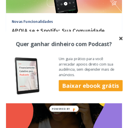
Novas Funcionalidades
APOIA.se + Spotify: Sua Comunidade,
Sua Receita, Seu Podcast Exclusivo
Quer ganhar dinheiro com Podcast?
Um guia prático para você
há um ano
•
4 min de leitura
arrecadar apoios direto com sua
audiência, sem depender mais de
anúncios.
Baixar ebook grátis