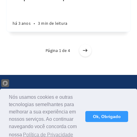
há 3 anos
•
3 min de leitura
Página 1 de 4
Nós usamos cookies e outras
tecnologias semelhantes para
Como fazer Crowdfunding © 2026
melhorar a sua experiência em
Publicado com
Ghost
Ok, Obrigado
nossos serviços. Ao continuar
Informações de licença JavaScript
navegando você concorda com
nossa
Política de Privacidade