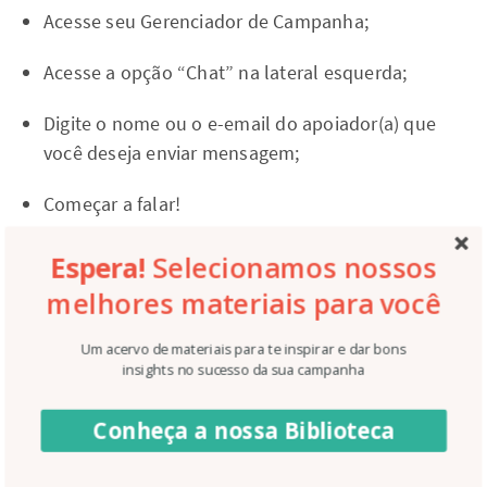
Acesse seu Gerenciador de Campanha;
Acesse a opção “Chat” na lateral esquerda;
Digite o nome ou o e-email do apoiador(a) que
você deseja enviar mensagem;
Começar a falar!
ou
Espera!
Selecionamos nossos
melhores materiais para você
Acesse seu Gerenciador de Campanha;
Um acervo de materiais para te inspirar e dar bons
Acesse sua “Base de apoiadores”;
insights no sucesso da sua campanha
Selecione um(a) ou mais apoiadores(as)
Conheça a nossa Biblioteca
(utilizando as checkboxes na lateral)