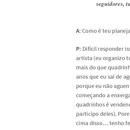
seguidores, 
A
: Como é teu planej
P
: Difícil responder 
artista (eu organizo 
mais do que quadrinh
anos que eu saí de ag
porque eu não aguent
começando a enxergar
quadrinhos é vendendo
participo deles). Po
cima disso… tenho fe