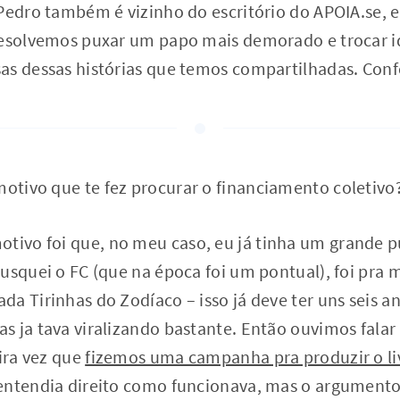
Pedro também é vizinho do escritório do APOIA.se, e
resolvemos puxar um papo mais demorado e trocar i
as dessas histórias que temos compartilhadas. Confe
 motivo que te fez procurar o financiamento coletivo
otivo foi que, no meu caso, eu já tinha um grande pú
usquei o FC (que na época foi um pontual), foi pra 
a Tirinhas do Zodíaco – isso já deve ter uns seis an
s ja tava viralizando bastante. Então ouvimos fala
eira vez que
fizemos uma campanha pra produzir o li
entendia direito como funcionava, mas o argument