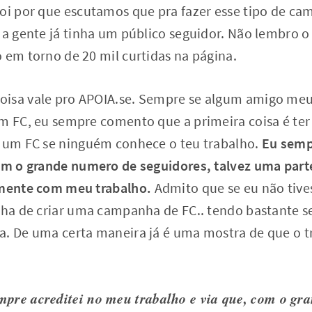
foi por que escutamos que pra fazer esse tipo de ca
e a gente já tinha um público seguidor. Não lembro
 em torno de 20 mil curtidas na página.
isa vale pro APOIA.se. Sempre se algum amigo meu, 
um FC, eu sempre comento que a primeira coisa é ter
r um FC se ninguém conhece o teu trabalho.
Eu semp
com o grande numero de seguidores, talvez uma part
amente com meu trabalho.
Admito que se eu não tive
nha de criar uma campanha de FC.. tendo bastante s
a. De uma certa maneira já é uma mostra de que o tr
mpre acreditei no meu trabalho e via que, com o gr