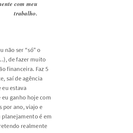
ramente com meu
trabalho.
u não ser “só” o
r…), de fazer muito
o financeira. Faz 5
e, saí de agência
 eu estava
e eu ganho hoje com
 por ano, viajo e
u planejamento é em
pretendo realmente