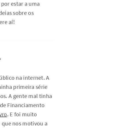
 por estar a uma
deias sobre os
re aí!
?
blico na internet. A
minha primeira série
os. A gente mal tinha
r de Financiamento
vro
. E foi muito
o que nos motivou a