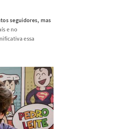
ntos seguidores, mas
ís e no
ificativa essa