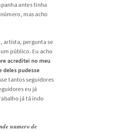
mpanha antes tinha
 o número, mas acho
artista, pergunta se
 um público. Eu acho
re acreditei no meu
e deles pudesse
sse tantos seguidores
eguidores eu já
abalho já tá indo
ande numero de