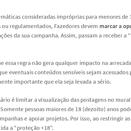
temáticas consideradas impróprias para menores de
s ou regulamentados, Fazedores devem
marcar a op
ações da sua campanha. Assim, passam a receber a 
ue essa regra não gera qualquer impacto na arreca
 que eventuais conteúdos sensíveis sejam acessados
ente importante que ela seja levada a sério.
ário é limitar a visualização das postagens no mur
 Somente pessoas maiores de 18 (dezoito) anos pod
ampanhas e apoiar projetos. Por isso, ao restringir a
cida a “proteção +18”.