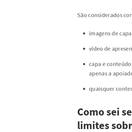
São considerados con
imagens de capa e
vídeo de aprese
capa e conteúdo 
apenas a apoiad
quaisquer conte
Como sei s
limites sob