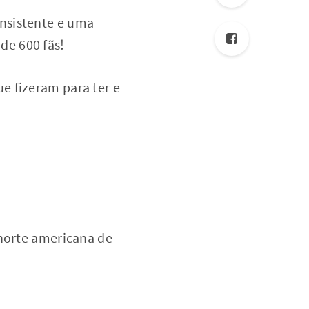
nsistente e uma
de 600 fãs!
e fizeram para ter e
 norte americana de