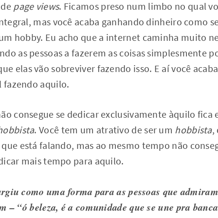
 de
page views
. Ficamos preso num limbo no qual v
integral, mas você acaba ganhando dinheiro como se
m hobby. Eu acho que a internet caminha muito nes
ndo as pessoas a fazerem as coisas simplesmente po
e elas vão sobreviver fazendo isso. E aí você acaba
l fazendo aquilo.
não consegue se dedicar exclusivamente àquilo fic
hobbista
. Você tem um atrativo de ser um
hobbista
,
 que está falando, mas ao mesmo tempo não conseg
dicar mais tempo para aquilo.
rgiu como uma forma para as pessoas que admiram
m – “ó beleza, é a comunidade que se une pra banca