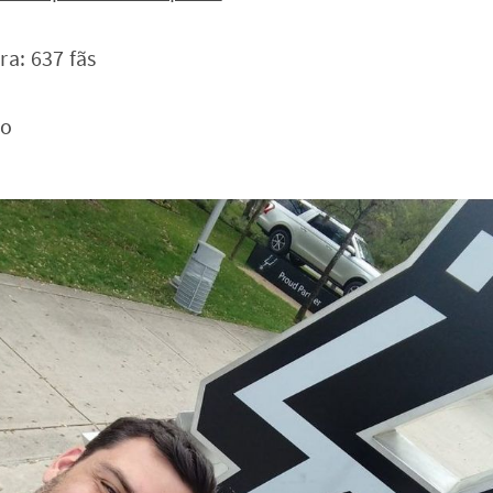
a: 637 fãs
lo