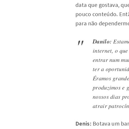
data que gostava, que
pouco conteúdo. Entã
para não dependermos
Danilo:
Estamo
internet, o qu
entrar num mu
ter a oportuni
Éramos grande 
produzimos e g
nossos dias pr
atrair patrocín
Denis:
Botava um bann