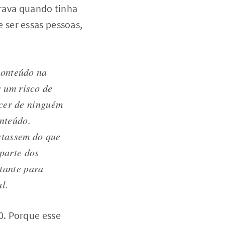
brava quando tinha
 ser essas pessoas,
onteúdo na
s um risco de
cer de ninguém
onteúdo.
stassem do que
parte dos
tante para
l.
0. Porque esse