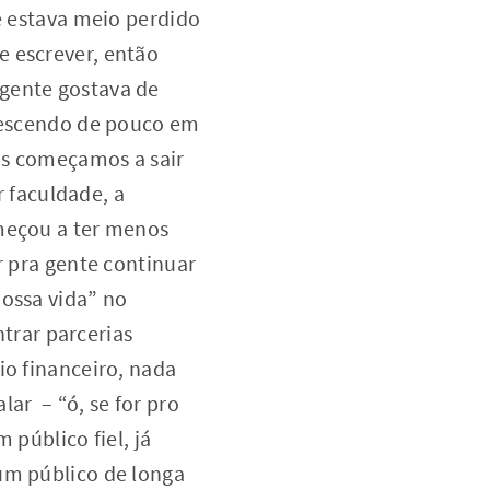
 estava meio perdido
e escrever, então
 gente gostava de
crescendo de pouco em
os começamos a sair
 faculdade, a
omeçou a ter menos
r pra gente continuar
nossa vida” no
trar parcerias
io financeiro, nada
ar – “ó, se for pro
 público fiel, já
um público de longa