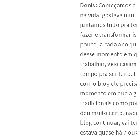
Denis:
Começamos o B
na vida, gostava mui
juntamos tudo pra te
fazer e transformar 
pouco, a cada ano qu
desse momento em qu
trabalhar, veio casa
tempo pra ser feito. 
com o blog ele precis
momento em que a ge
tradicionais como por
deu muito certo, nada
blog continuar, vai t
estava quase há 7 ou