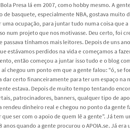
ola Presa lá em 2007, como hobby mesmo. A gente
to de basquete, especialmente NBA, gostava muito d
r uma ocupação, para juntar tudo numa coisa que a
isso num projeto que nos motivasse. Deu certo, foi 
e passava tínhamos mais leitores. Depois de uns an
e estávamos perdidos na vida e começamos a fazer
mento, então começou a juntar isso tudo e o blog c
E aí chegou um ponto em que a gente falou: “ó, se fo
a dar certo financeiramente para ter um espaço na 
nte estava. Depois de muito tempo tentando encon
tais, patrocinadores, banners, qualquer tipo de apo
 rendeu dinheiro real e chegou no ponto da gente fal
er que ser com o apoio de quem lê a gente”. Já tem um
 8 anos quando a gente procurou o APOIA.se. Já era 