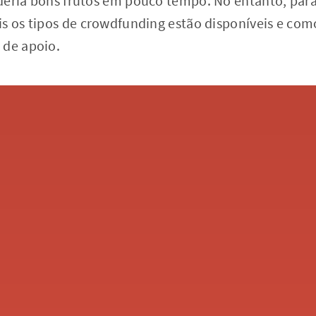
deria bons frutos em pouco tempo. No entanto, para
is os tipos de crowdfunding estão disponíveis e com
 de apoio.