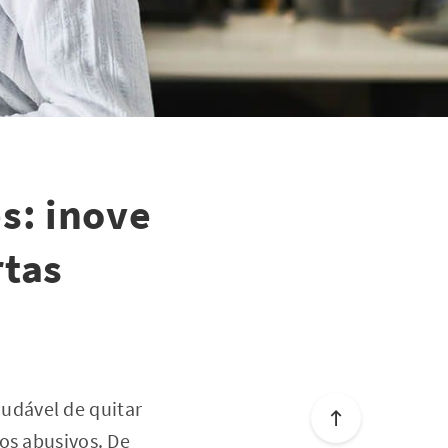
s: inove
rtas
udável de quitar
os abusivos. De