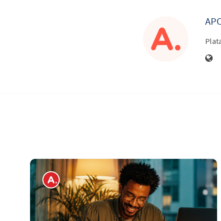
APO
Plat