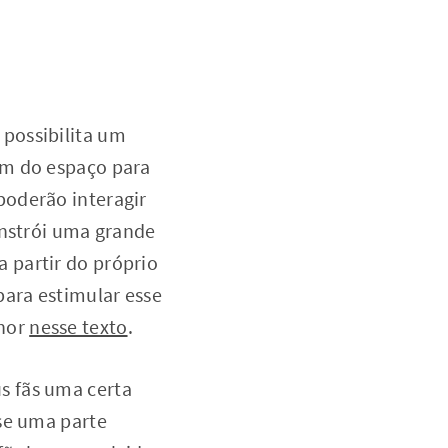
possibilita um
ém do espaço para
poderão interagir
onstrói uma grande
 partir do próprio
para estimular esse
lhor
nesse texto
.
s fãs uma certa
se uma parte