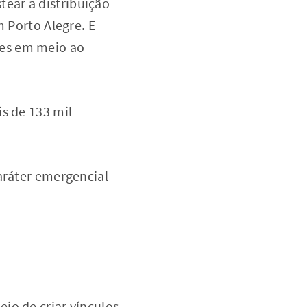
ear a distribuição
m Porto Alegre. E
res em meio ao
s de 133 mil
aráter emergencial
io de criar vínculos