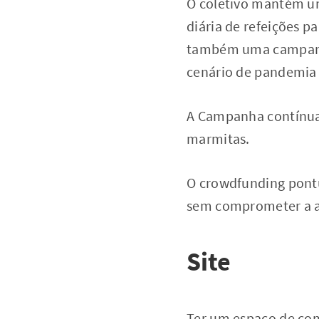
O coletivo mantém um
diária de refeições p
também uma campanha
cenário de pandemia 
A Campanha contínua d
marmitas.
O crowdfunding pontua
sem comprometer a a
Site
Ter um espaço de com