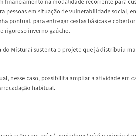
 financiamento na modalidade recorrente para cust
ara pessoas em situação de vulnerabilidade social, e
 pontual, para entregar cestas básicas e coberto
e rigoroso inverno gaúcho.
o Misturaí sustenta o projeto que já distribuiu mai
l, nesse caso, possibilita ampliar a atividade em c
rrecadação habitual.
unicação com os(as) apoiadores(as) é o principal me