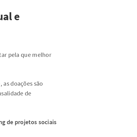
al e
tar pela que melhor
, as doações são
nsalidade de
g de projetos sociais