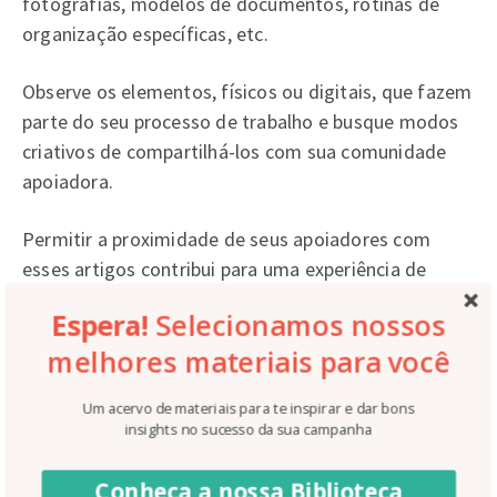
fotografias, modelos de documentos, rotinas de
organização específicas, etc.
Observe os elementos, físicos ou digitais, que fazem
parte do seu processo de trabalho e busque modos
criativos de compartilhá-los com sua comunidade
apoiadora.
Permitir a proximidade de seus apoiadores com
esses artigos contribui para uma experiência de
perspectiva única, que só você pode proporcionar!
Espera!
Selecionamos nossos
melhores materiais para você
Vale lembrar que todo esse material pode ser usado
também como conteúdo de divulgação da sua
Um acervo de materiais para te inspirar e dar bons
campanha nas redes digitais online!
insights no sucesso da sua campanha
Compartilhe as realizações que se
Conheça a nossa Biblioteca