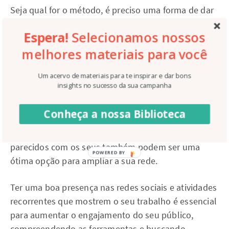
Seja qual for o método, é preciso uma forma de dar
visibilidade ao seu trabalho. É mais dinâmico fazer
Espera!
Selecionamos nossos
isso online, mas você também pode realizar
melhores materiais para você
pequenos shows no seu bairro, fazendo parcerias
com comércios locais ou até mesmo shows em
Um acervo de materiais para te inspirar e dar bons
praças, isso ajuda a divulgar o seu trabalho para
insights no sucesso da sua campanha
quem está perto de você.
Conheça a nossa Biblioteca
Parcerias com outros artistas que também buscam
viver de música no Brasil, e que tenham objetivos
parecidos com os seus também podem ser uma
ótima opção para ampliar a sua rede.
Ter uma boa presença nas redes sociais e atividades
recorrentes que mostrem o seu trabalho é essencial
para aumentar o engajamento do seu público,
compreendendo as ferramentas e buscando