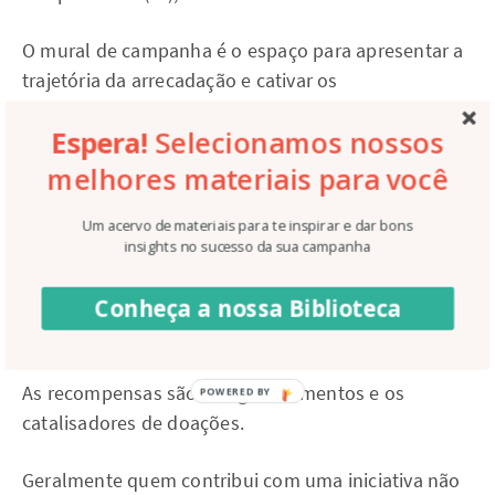
O mural de campanha é o espaço para apresentar a
trajetória da arrecadação e cativar os
apoiadores(as).
Espera!
Selecionamos nossos
Você poderá despertar emoções como alegria,
melhores materiais para você
compaixão e outras conexões que serão
fundamentais para sustentar as contribuições
Um acervo de materiais para te inspirar e dar bons
insights no sucesso da sua campanha
recorrentes da campanha.
Conheça a nossa Biblioteca
Recompensas
As recompensas são os agradecimentos e os
catalisadores de doações.
Geralmente quem contribui com uma iniciativa não