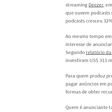
streaming
Deezer
, e
que ouvem podcasts n
podcasts cresceu 32%
Ao mesmo tempo em q
interesse de anuncia
Segundo
relatório d
investiram US$ 313 m
Para quem produz pro
pagar anúncios em po
formas de obter recu
Quem é anunciante ta