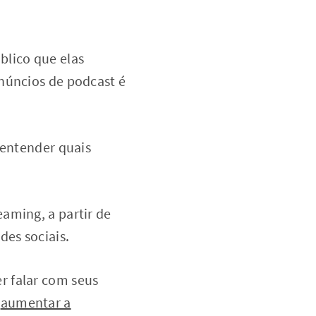
lico que elas
núncios de podcast é
 entender quais
aming, a partir de
es sociais.
r falar com seus
a
aumentar a