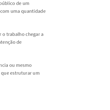
 público de um
ar com uma quantidade
r o trabalho chegar a
atenção de
iência ou mesmo
 que estruturar um