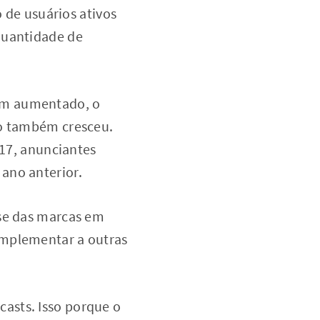
de usuários ativos
quantidade de
êm aumentado, o
do também cresceu.
17, anunciantes
ano anterior.
sse das marcas em
omplementar a outras
asts. Isso porque o