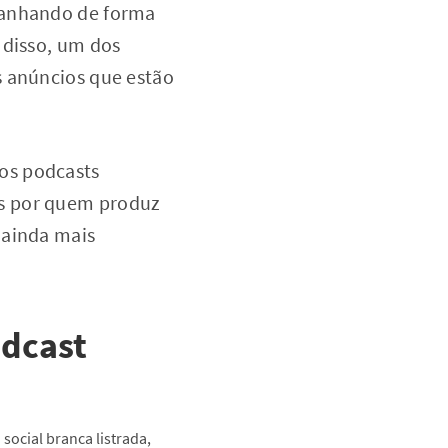
panhando de forma
 disso, um dos
s anúncios que estão
os podcasts
os por quem produz
 ainda mais
odcast