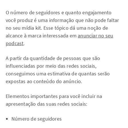
Ofereça conteúdos exclusivos
diretamente no Spotify para
seus apoiadores e leve seu
O número de seguidores e quanto engajamento
podcast para o próximo nível!
você produz é uma informação que não pode faltar
no seu mídia kit. Esse tópico dá uma noção de
Quero saber mais!
alcance à marca interessada em
anunciar no seu
podcast
.
A partir da quantidade de pessoas que são
influenciadas por meio das redes sociais,
conseguimos uma estimativa de quantas serão
expostas ao conteúdo do anúncio.
Elementos importantes para você incluir na
apresentação das suas redes sociais:
Número de seguidores