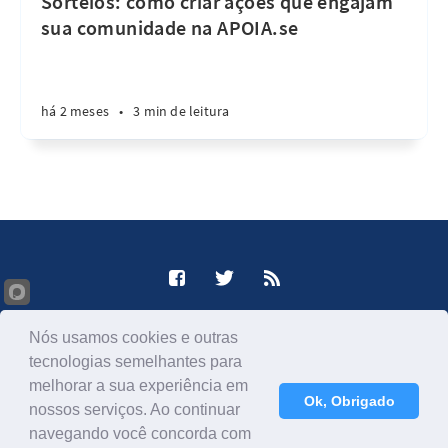
Sorteios: como criar ações que engajam
sua comunidade na APOIA.se
há 2 meses
•
3 min de leitura
Como fazer Crowdfunding © 2026
Nós usamos cookies e outras
Publicado com
Ghost
tecnologias semelhantes para
Informações de licença JavaScript
melhorar a sua experiência em
Ok, Obrigado
nossos serviços. Ao continuar
navegando você concorda com